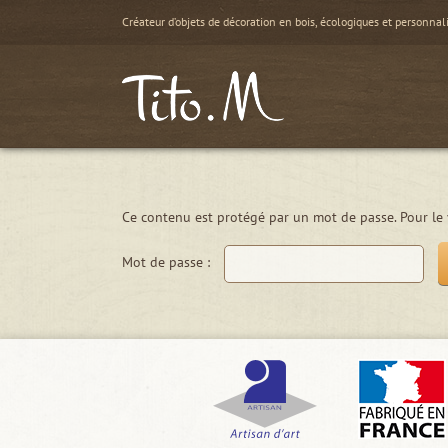
Passer
Créateur d’objets de décoration en bois, écologiques et personnal
au
contenu
Ce contenu est protégé par un mot de passe. Pour le vo
Mot de passe :