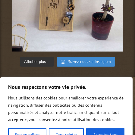
Suivez-nous sur Instagram
Afficher plus...
Nous respectons votre vie privée.
Qui sommes-nous ?
Conditions générales de vente
Mentions légales
Politique de confidentialité
Nous utilisons des cookies pour améliorer votre expérience de
Nous contacter
0
navigation, diffuser des publicités ou des contenus
personnalisés et analyser notre trafic. En cliquant sur « Tout
accepter », vous consentez à notre utilisation des cookies.
Copyright Tito.M | Tous droits réservés
Personnaliser
Tout rejeter
Accepter tout