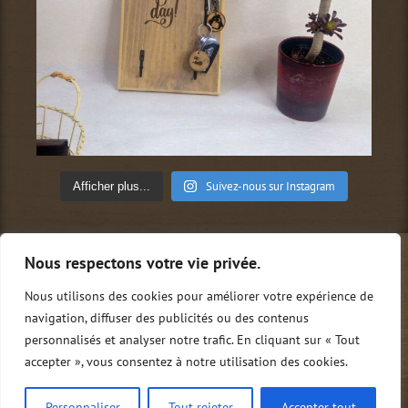
Suivez-nous sur Instagram
Afficher plus...
Nous respectons votre vie privée.
Qui sommes-nous ?
Conditions générales de vente
Mentions légales
Politique de confidentialité
Nous utilisons des cookies pour améliorer votre expérience de
Nous contacter
0
navigation, diffuser des publicités ou des contenus
personnalisés et analyser notre trafic. En cliquant sur « Tout
accepter », vous consentez à notre utilisation des cookies.
Copyright Tito.M | Tous droits réservés
Personnaliser
Tout rejeter
Accepter tout