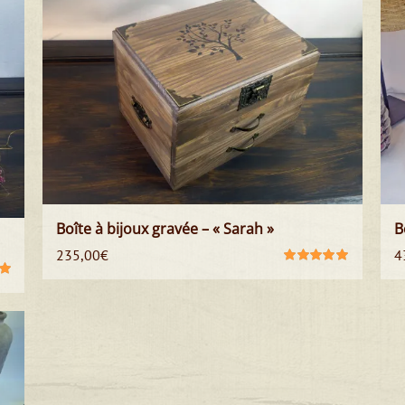
Boîte à bijoux gravée – « Sarah »
B
235,00
€
4
Note
5.00
sur
5
ur