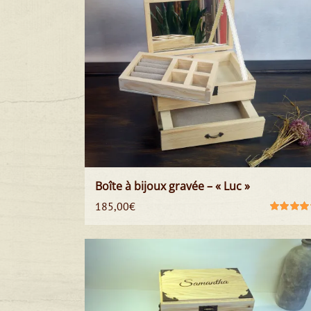
Boîte à bijoux gravée – « Luc »
185,00
€
Note
5.00
s
5