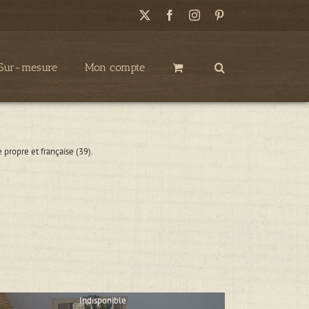
X
Facebook
Instagram
Pinterest
Sur-mesure
Mon compte
 propre et française (39).
.
Indisponible