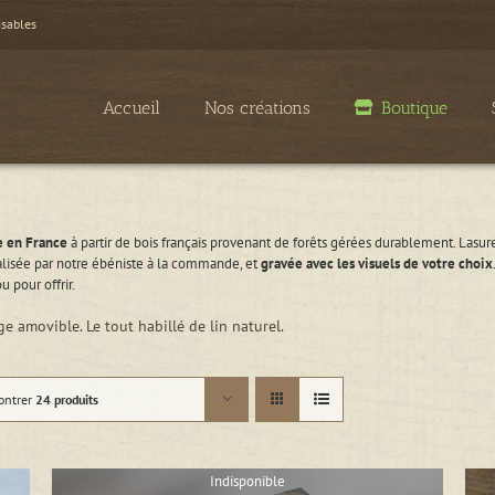
isables
Accueil
Nos créations
Boutique
e en France
à partir de bois français provenant de forêts gérées durablement. Lasure
éalisée par notre ébéniste à la commande, et
gravée avec les visuels de votre choix
ou pour offrir.
e amovible. Le tout habillé de lin naturel.
ontrer
24 produits
Indisponible