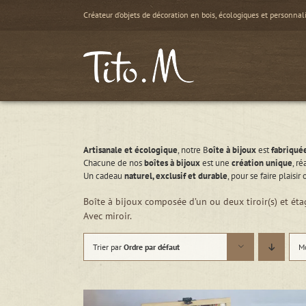
Passer
Créateur d’objets de décoration en bois, écologiques et personnal
au
contenu
Artisanale et écologique
, notre B
oîte à bijoux
est
fabriqué
Chacune de nos
boîtes à bijoux
est une
création unique
, r
Un cadeau
naturel, exclusif et durable
, pour se faire plaisir 
Boîte à bijoux composée d’un ou deux tiroir(s) et étag
Avec miroir.
Trier par
Ordre par défaut
M