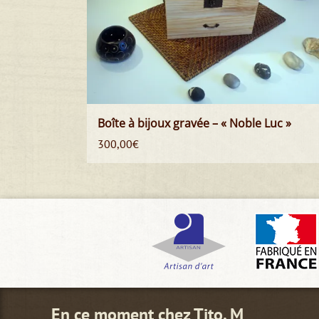
Boîte à bijoux gravée – « Noble Luc »
300,00
€
En ce moment chez Tito. M