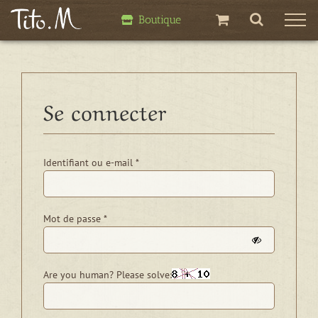
Passer
Boutique
au
contenu
Se connecter
Obligatoire
Identifiant ou e-mail
*
Obligatoire
Mot de passe
*
Are you human? Please solve: