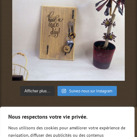
Suivez-nous sur Instagram
Afficher plus...
Nous respectons votre vie privée.
Qui sommes-nous ?
Conditions générales de vente
Mentions légales
Politique de confidentialité
Nous utilisons des cookies pour améliorer votre expérience de
Nous contacter
0
navigation, diffuser des publicités ou des contenus