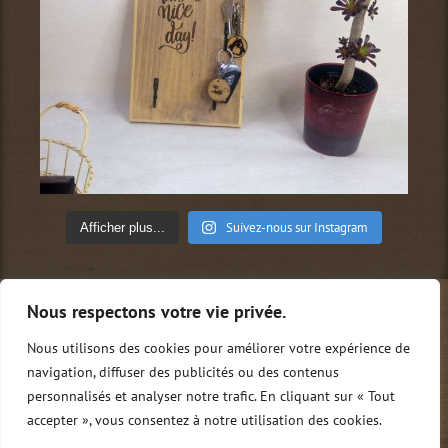
Suivez-nous sur Instagram
Afficher plus...
Nous respectons votre vie privée.
Qui sommes-nous ?
Conditions générales de vente
Mentions légales
Politique de confidentialité
Nous utilisons des cookies pour améliorer votre expérience de
Nous contacter
0
navigation, diffuser des publicités ou des contenus
personnalisés et analyser notre trafic. En cliquant sur « Tout
accepter », vous consentez à notre utilisation des cookies.