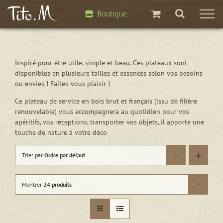
Passer
Boutique
au
contenu
Inspiré pour être utile, simple et beau. Ces plateaux sont
disponibles en plusieurs tailles et essences selon vos besoins
ou envies ! Faîtes-vous plaisir !
Ce plateau de service en bois brut et français (issu de filière
renouvelable) vous accompagnera au quotidien pour vos
apéritifs, vos réceptions, transporter vos objets, il apporte une
touche de nature à votre déco
Trier par
Ordre par défaut
Montrer
24 produits