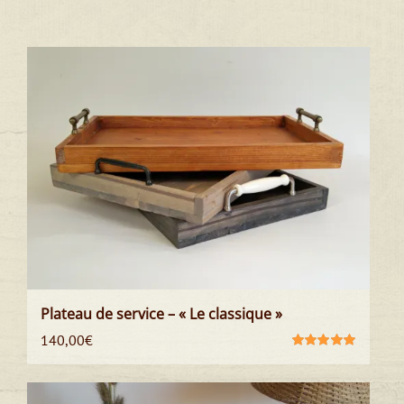
Plateau de service – « Le classique »
140,00
€
Note
5.00
sur
5