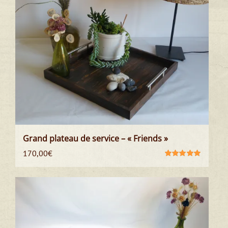
Grand plateau de service – « Friends »
170,00
€
Note
5.00
sur
5