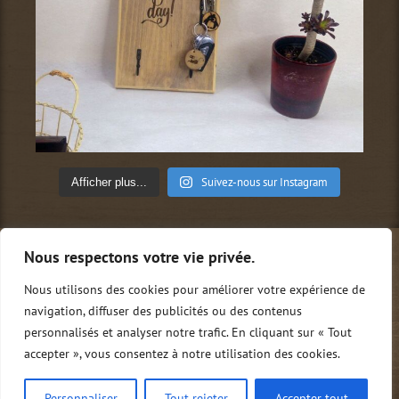
Suivez-nous sur Instagram
Afficher plus...
Nous respectons votre vie privée.
Qui sommes-nous ?
Conditions générales de vente
Mentions légales
Politique de confidentialité
Nous utilisons des cookies pour améliorer votre expérience de
Nous contacter
0
navigation, diffuser des publicités ou des contenus
personnalisés et analyser notre trafic. En cliquant sur « Tout
accepter », vous consentez à notre utilisation des cookies.
Copyright Tito.M | Tous droits réservés
Personnaliser
Tout rejeter
Accepter tout