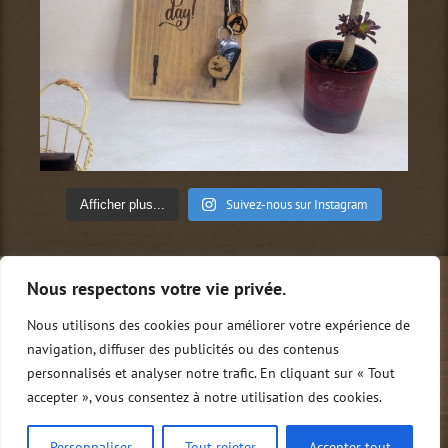
Suivez-nous sur Instagram
Afficher plus...
Nous respectons votre vie privée.
Qui sommes-nous ?
Conditions générales de vente
Mentions légales
Politique de confidentialité
Nous utilisons des cookies pour améliorer votre expérience de
Nous contacter
0
navigation, diffuser des publicités ou des contenus
personnalisés et analyser notre trafic. En cliquant sur « Tout
accepter », vous consentez à notre utilisation des cookies.
Copyright Tito.M | Tous droits réservés
Personnaliser
Tout rejeter
Accepter tout