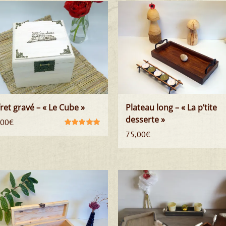
ret gravé – « Le Cube »
Plateau long – « La p’tite
desserte »
,00
€
Note
5.00
sur
75,00
€
5