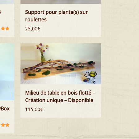
8
Support pour plante(s) sur
roulettes
25,00
€
00
sur
Milieu de table en bois flotté –
Création unique – Disponible
byBox
115,00
€
00
sur