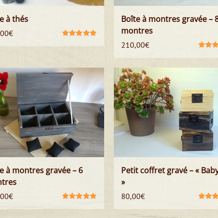
e à thés
Boîte à montres gravée – 
montres
,00
€
Note
5.00
sur
210,00
€
5
Note
5.
5
e à montres gravée – 6
Petit coffret gravé – « Ba
tres
»
,00
€
80,00
€
Note
5.00
sur
Note
5.
5
5