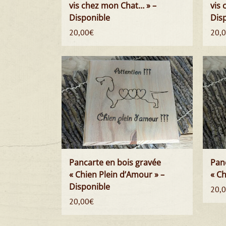
vis chez mon Chat… » –
vis 
Disponible
Dis
20,00
€
20,
Pancarte en bois gravée
Pan
« Chien Plein d’Amour » –
« Ch
Disponible
20,
20,00
€