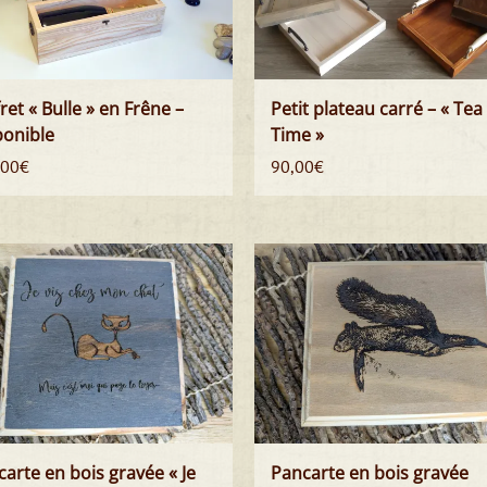
ret « Bulle » en Frêne –
Petit plateau carré – « Tea
ponible
Time »
,00
€
90,00
€
arte en bois gravée « Je
Pancarte en bois gravée