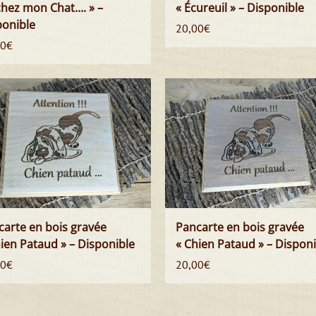
chez mon Chat…. » –
« Écureuil » – Disponible
ponible
20,00
€
00
€
carte en bois gravée
Pancarte en bois gravée
ien Pataud » – Disponible
« Chien Pataud » – Dispon
00
€
20,00
€