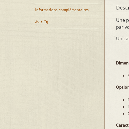
Descr
Informations complémentaires
Une p
Avis (0)
par 
Un c
Dimens
Option
Caract