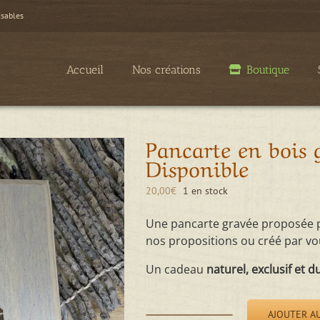
isables
Accueil
Nos créations
Boutique
Pancarte en bois 
Disponible
20,00
€
1 en stock
Une pancarte gravée proposée pa
nos propositions ou créé par 
Un cadeau
naturel, exclusif et d
AJOUTER AU