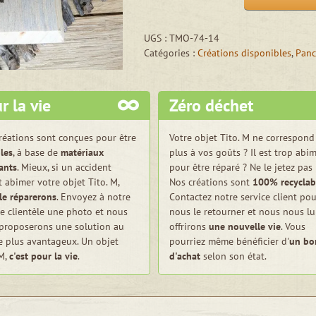
quantité
de
Pancarte
UGS :
TMO-74-14
en
Catégories :
Créations disponibles
,
Panc
bois
gravée
"SuperDog"
r la vie
Zéro déchet
-
Disponible
réations sont conçues pour être
Votre objet Tito. M ne correspond
les
, à base de
matériaux
plus à vos goûts ? Il est trop abi
tants
. Mieux, si un accident
pour être réparé ? Ne le jetez pas 
t abimer votre objet Tito. M,
Nos créations sont
100% recyclab
le réparerons
. Envoyez à notre
Contactez notre service client pou
ce clientèle une photo et nous
nous le retourner et nous nous lu
proposerons une solution au
offrirons
une nouvelle vie
. Vous
le plus avantageux. Un objet
pourriez même bénéficier d'
un bo
 M,
c'est pour la vie
.
d'achat
selon son état.