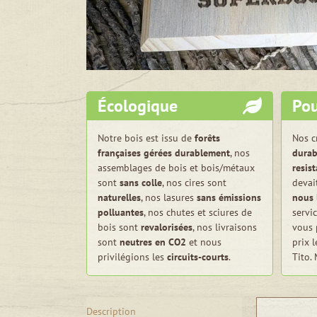
Écologique
Pou
Notre bois est issu de
forêts
Nos c
françaises gérées durablement
, nos
durab
assemblages de bois et bois/métaux
resis
sont
sans colle
, nos cires sont
devai
naturelles
, nos lasures
sans émissions
nous 
polluantes
, nos chutes et sciures de
servi
bois sont
revalorisées
, nos livraisons
vous 
sont
neutres en CO2
et nous
prix 
privilégions les
circuits-courts
.
Tito.
Description