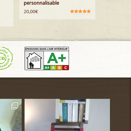
personnalisable
20,00
€
Note
5.00
sur
5