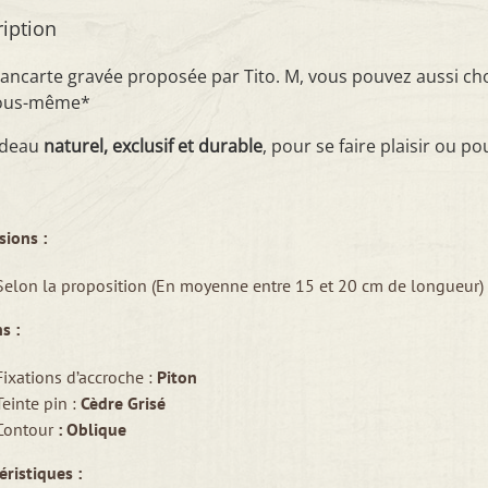
iption
ancarte gravée proposée par Tito. M, vous pouvez aussi cho
vous-même*
adeau
naturel, exclusif et durable
, pour se faire plaisir ou pou
ions :
Selon la proposition (En moyenne entre 15 et 20 cm de longueur)
s :
Fixations d’accroche :
Piton
Teinte pin :
Cèdre Grisé
Contour
: Oblique
éristiques :