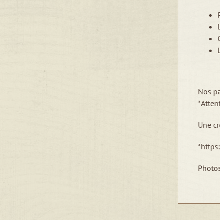
Nos pa
*Atten
Une cr
*https
Photos