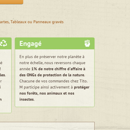
artes, Tableaux ou Panneaux gravés
Engagé
En plus de préserver notre planète à
mé
notre échelle, nous reversons chaque
!
année
1% de notre chiffre d'affaire à
les
.
des ONGs de protection de la nature
.
r
Chacune de vos commandes chez Tito.
i
M participe ainsi activement à
protéger
nos forêts, nos animaux et nos
n
insectes
.