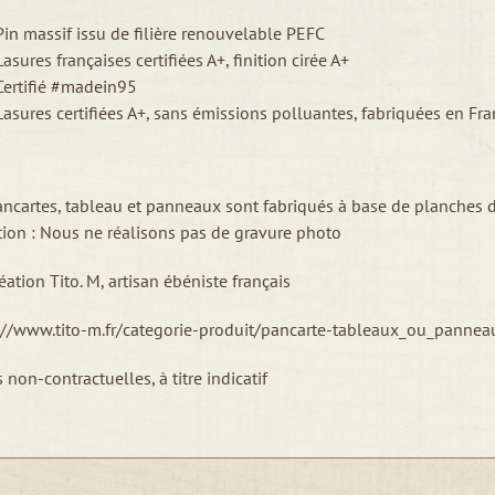
Pin massif issu de filière renouvelable PEFC
Lasures françaises certifiées A+, finition cirée A+
Certifié #madein95
Lasures certifiées A+, sans émissions polluantes, fabriquées en Fra
ncartes, tableau et panneaux sont fabriqués à base de planches d
tion : Nous ne réalisons pas de gravure photo
éation Tito. M, artisan ébéniste français
://www.tito-m.fr/categorie-produit/pancarte-tableaux_ou_pannea
 non-contractuelles, à titre indicatif