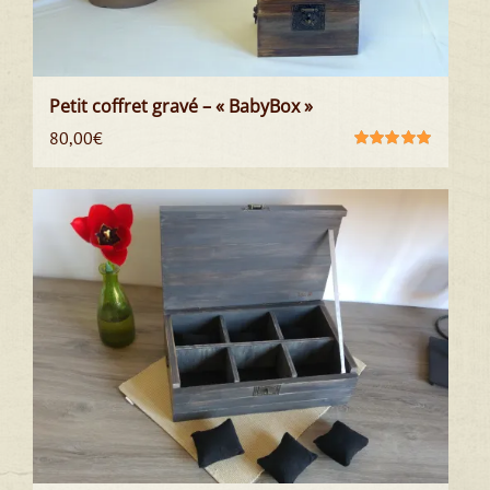
Petit coffret gravé – « BabyBox »
80,00
€
Note
5.00
sur
5