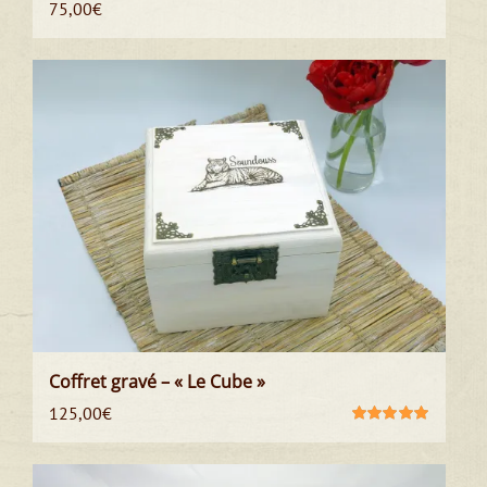
75,00
€
Coffret gravé – « Le Cube »
125,00
€
Note
5.00
sur
5