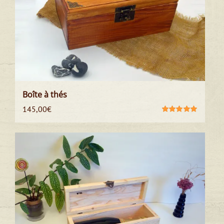
Boîte à thés
145,00
€
Note
5.00
sur
5