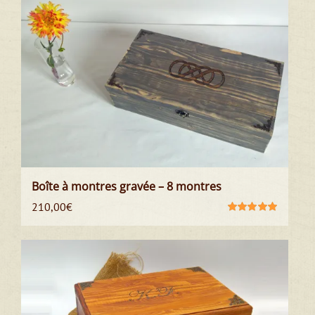
Boîte à montres gravée – 8 montres
210,00
€
Note
5.00
sur
5