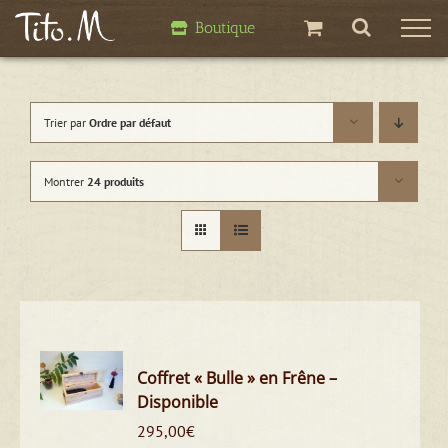
Passer
Boutique
au
contenu
Trier par
Ordre par défaut
Montrer
24 produits
Coffret « Bulle » en Frêne –
Disponible
295,00
€