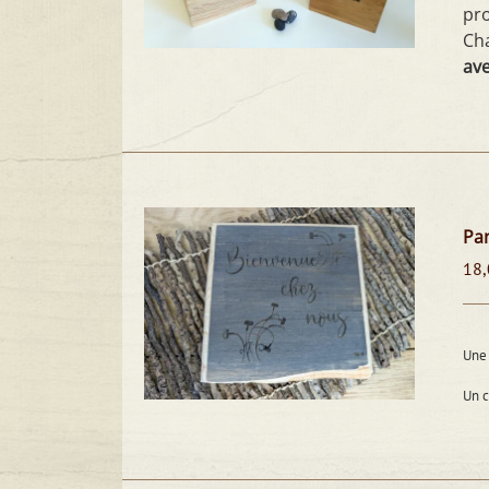
pro
Cha
ave
Pan
18,
Une 
Un 