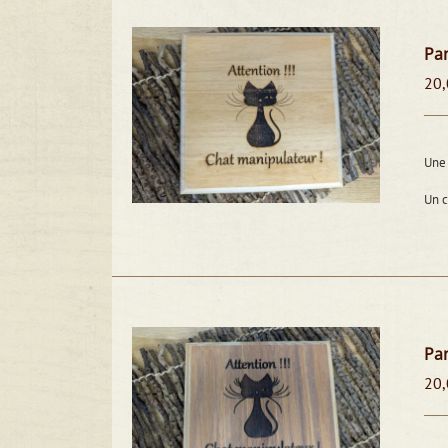
Pan
20,
Une 
Un 
Pan
20,