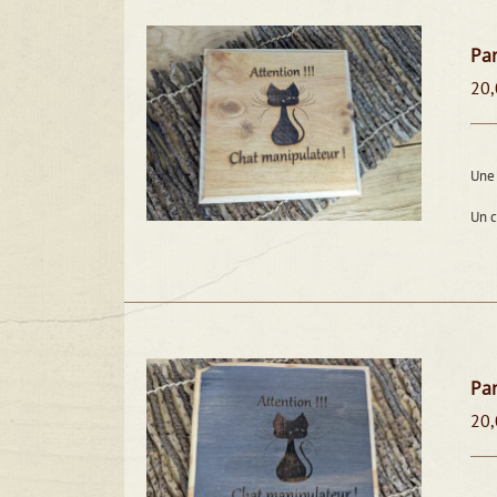
Pan
20,
Une 
Un 
Pan
20,