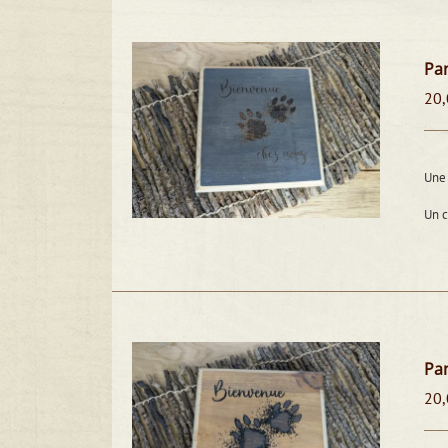
Pan
20,
Une 
Un 
Pan
20,