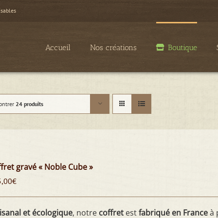
isables
Accueil
Nos créations
Boutique
ontrer
24 produits
fret gravé « Noble Cube »
5,00
€
isanal et écologique
, notre
coffret
est
fabriqué en France
à 