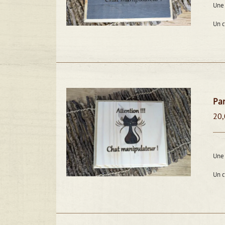
Une 
Un 
Pan
20,
Une 
Un 