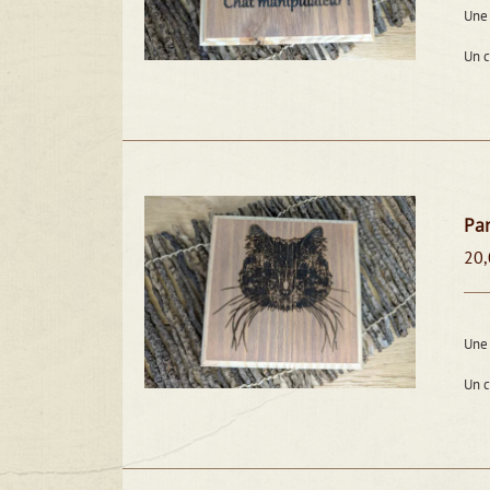
Une 
Un 
Pan
20,
Une 
Un 