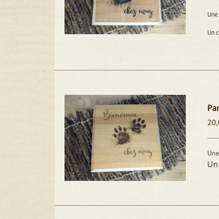
Une 
Un 
Pan
20,
Une
Un