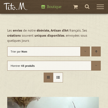
Passer
Boutique
au
contenu
Les
envies
de notre
ébéniste, Artisan d’Art
français. Ses
créations
souvent
uniques disponibles
. envoyées sous
quelques jours
Trier par
Nom
Montrer
48 produits