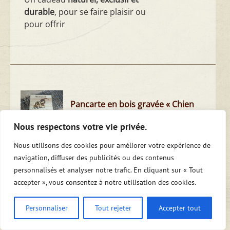
durable
, pour se faire plaisir ou
pour offrir
Pancarte en bois gravée « Chien
Pataud » – Disponible
Nous respectons votre vie privée.
20,00
€
Nous utilisons des cookies pour améliorer votre expérience de
navigation, diffuser des publicités ou des contenus
Une pancarte gravée proposée
personnalisés et analyser notre trafic. En cliquant sur « Tout
par Tito. M, vous pouvez aussi
accepter », vous consentez à notre utilisation des cookies.
choisir parmi nos propositions ou
créé par vous-même
Personnaliser
Tout rejeter
Accepter tout
Un cadeau
naturel, exclusif et