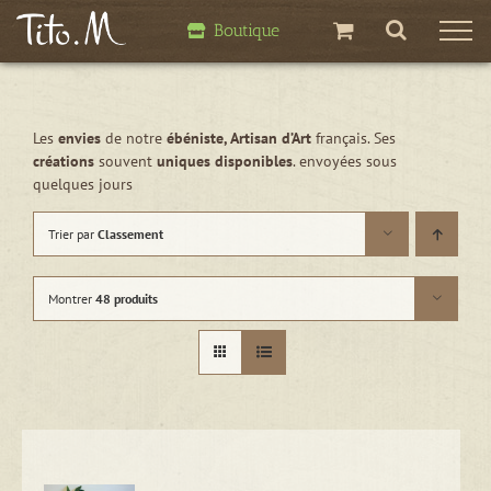
Passer
Boutique
au
contenu
Les
envies
de notre
ébéniste, Artisan d’Art
français. Ses
créations
souvent
uniques disponibles
. envoyées sous
quelques jours
Trier par
Classement
Montrer
48 produits