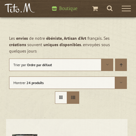
Passer
Boutique
au
contenu
Les
envies
de notre
ébéniste, Artisan d’Art
français. Ses
créations
souvent
uniques disponibles
. envoyées sous
quelques jours
Trier par
Ordre par défaut
Montrer
24 produits