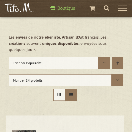
Passer
Boutique
au
contenu
Les
envies
de notre
ébéniste, Artisan d’Art
français. Ses
créations
souvent
uniques disponibles
. envoyées sous
quelques jours
Trier par
Popularité
Montrer
24 produits