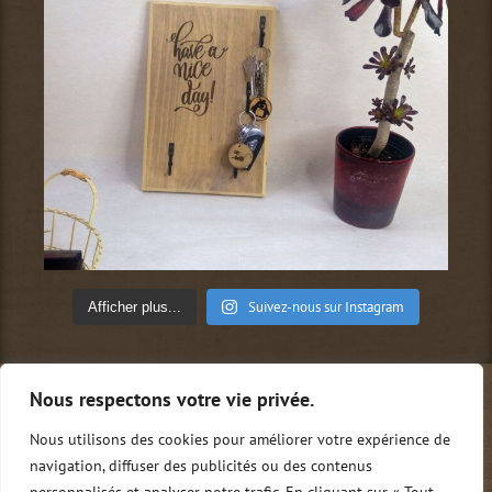
Suivez-nous sur Instagram
Afficher plus...
Nous respectons votre vie privée.
Qui sommes-nous ?
Conditions générales de vente
Mentions légales
Politique de confidentialité
Nous utilisons des cookies pour améliorer votre expérience de
Nous contacter
0
navigation, diffuser des publicités ou des contenus