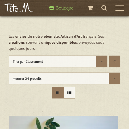
Passer
Boutique
au
contenu
Les
envies
de notre
ébéniste, Artisan d’Art
français. Ses
créations
souvent
uniques disponibles
. envoyées sous
quelques jours
Trier par
Classement
Montrer
24 produits