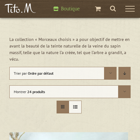
Passer
Boutique
au
contenu
La collection « Morceaux choisis » a pour objectif de mettre en
avant la beauté de la teinte naturelle de la veine du sapin
massif, telle que la nature l’a créée, tel que l’arbre a grandit, a
vécu.
Trier par
Ordre par défaut
Montrer
24 produits