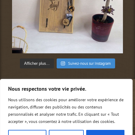
Suivez-nous sur Instagram
Afficher plus...
Nous respectons votre vie privée.
Qui sommes-nous ?
Conditions générales de vente
Mentions légales
Politique de confidentialité
Nous utilisons des cookies pour améliorer votre expérience de
Nous contacter
0
navigation, diffuser des publicités ou des contenus
personnalisés et analyser notre trafic. En cliquant sur « Tout
accepter », vous consentez à notre utilisation des cookies.
Copyright Tito.M | Tous droits réservés