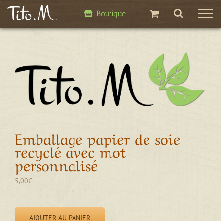
Passer
Boutique
au
contenu
Emballage papier de soie
recyclé avec mot
personnalisé
5,00
€
AJOUTER AU PANIER