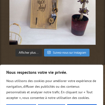
Suivez-nous sur Instagram
Afficher plus...
Nous respectons votre vie privée.
Qui sommes-nous ?
Conditions générales de vente
Mentions légales
Politique de confidentialité
Nous utilisons des cookies pour améliorer votre expérience de
Nous contacter
0
navigation, diffuser des publicités ou des contenus
personnalisés et analyser notre trafic. En cliquant sur « Tout
accepter », vous consentez à notre utilisation des cookies.