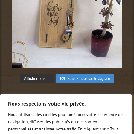
Suivez-nous sur Instagram
Afficher plus...
Nous respectons votre vie privée.
Qui sommes-nous ?
Conditions générales de vente
Mentions légales
Politique de confidentialité
Nous utilisons des cookies pour améliorer votre expérience de
Nous contacter
0
navigation, diffuser des publicités ou des contenus
personnalisés et analyser notre trafic. En cliquant sur « Tout