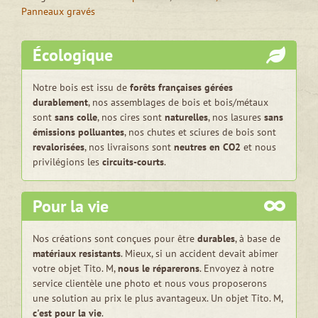
gravée
Panneaux gravés
Oscar
Wilde
Écologique
-
Disponible
Notre bois est issu de
forêts françaises gérées
durablement
, nos assemblages de bois et bois/métaux
sont
sans colle
, nos cires sont
naturelles
, nos lasures
sans
émissions polluantes
, nos chutes et sciures de bois sont
revalorisées
, nos livraisons sont
neutres en CO2
et nous
privilégions les
circuits-courts
.
Pour la vie
Nos créations sont conçues pour être
durables
, à base de
matériaux resistants
. Mieux, si un accident devait abimer
votre objet Tito. M,
nous le réparerons
. Envoyez à notre
service clientèle une photo et nous vous proposerons
une solution au prix le plus avantageux. Un objet Tito. M,
c'est pour la vie
.