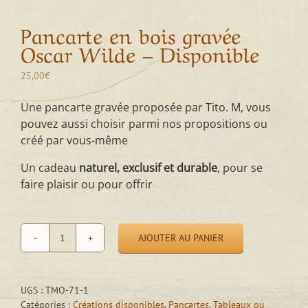
Pancarte en bois gravée
Oscar Wilde – Disponible
25,00
€
Une pancarte gravée proposée par Tito. M, vous
pouvez aussi choisir parmi nos propositions ou
créé par vous-même
Un cadeau
naturel, exclusif et durable
, pour se
faire plaisir ou pour offrir
AJOUTER AU PANIER
quantité
de
Pancarte
en
UGS :
TMO-71-1
bois
Catégories :
Créations disponibles
,
Pancartes, Tableaux ou