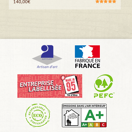
140,00
€
Note
5.00
sur
5