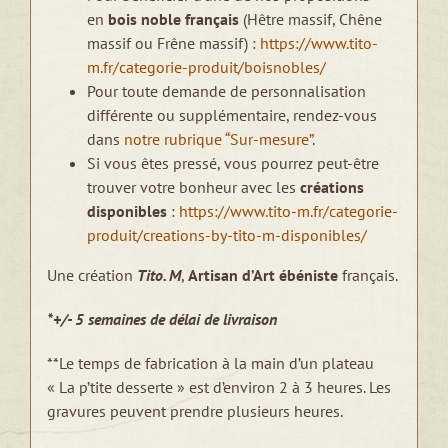
en
bois noble français
(Hêtre massif, Chêne
massif ou Frêne massif) :
https://www.tito-
m.fr/categorie-produit/boisnobles/
Pour toute demande de personnalisation
différente ou supplémentaire, rendez-vous
dans
notre rubrique “Sur-mesure”
.
Si vous êtes pressé, vous pourrez peut-être
trouver votre bonheur avec les
créations
disponibles
:
https://www.tito-m.fr/categorie-
produit/creations-by-tito-m-disponibles/
Une création
Tito. M
,
Artisan d’Art ébéniste
français.
*+/- 5 semaines de délai de livraison
**Le temps de fabrication à la main d’un plateau
« La p’tite desserte » est d’environ 2 à 3 heures. Les
gravures peuvent prendre plusieurs heures.