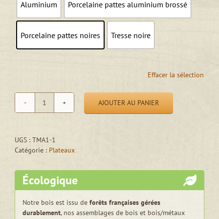
Aluminium
Porcelaine pattes aluminium brossé
Porcelaine pattes noires
Tresse noire
Effacer la sélection
AJOUTER AU PANIER
quantité
de
Plateau
long
UGS :
TMA1-1
-
Catégorie :
Plateaux
"La
p'tite
Écologique
desserte"
Notre bois est issu de
forêts françaises gérées
durablement
, nos assemblages de bois et bois/métaux