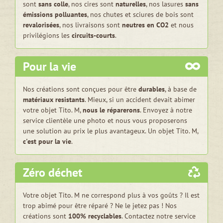
sont
sans colle
, nos cires sont
naturelles
, nos lasures
sans
émissions polluantes
, nos chutes et sciures de bois sont
revalorisées
, nos livraisons sont
neutres en CO2
et nous
privilégions les
circuits-courts
.
Pour la vie
Nos créations sont conçues pour être
durables
, à base de
matériaux resistants
. Mieux, si un accident devait abimer
votre objet Tito. M,
nous le réparerons
. Envoyez à notre
service clientèle une photo et nous vous proposerons
une solution au prix le plus avantageux. Un objet Tito. M,
c'est pour la vie
.
Zéro déchet
Votre objet Tito. M ne correspond plus à vos goûts ? Il est
trop abimé pour être réparé ? Ne le jetez pas ! Nos
créations sont
100% recyclables
. Contactez notre service