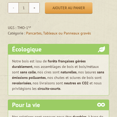
AJOUTER AU PANIER
quantité
de
Tableau
en
UGS :
TMO-1*-*
bois
Catégorie :
Pancartes, Tableaux ou Panneaux gravés
gravé
personnalisable
Écologique
Notre bois est issu de
forêts françaises gérées
durablement
, nos assemblages de bois et bois/métaux
sont
sans colle
, nos cires sont
naturelles
, nos lasures
sans
émissions polluantes
, nos chutes et sciures de bois sont
revalorisées
, nos livraisons sont
neutres en CO2
et nous
privilégions les
circuits-courts
.
Pour la vie
Nos créations sont conçues pour être
durables
, à base de