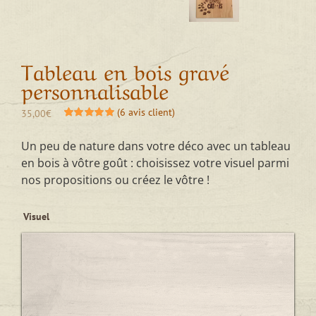
Tableau en bois gravé
personnalisable
(
6
avis client)
35,00
€
Noté
6
5.00
sur
5 basé sur
Un peu de nature dans votre déco avec un tableau
notations
client
en bois à vôtre goût : choisissez votre visuel parmi
nos propositions ou créez le vôtre !
Visuel