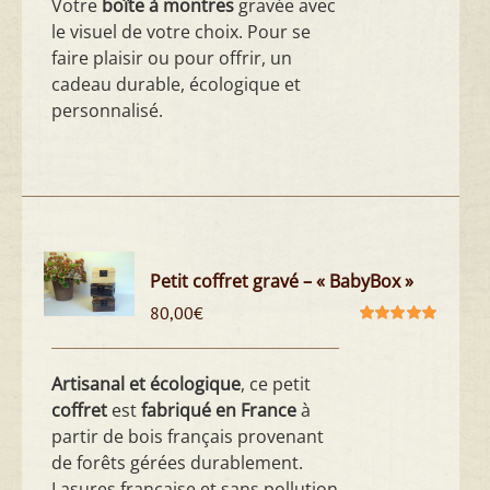
Votre
boîte à montres
gravée avec
le visuel de votre choix. Pour se
faire plaisir ou pour offrir, un
cadeau durable, écologique et
personnalisé.
Petit coffret gravé – « BabyBox »
80,00
€
Note
5.00
sur
5
Artisanal et écologique
, ce petit
coffret
est
fabriqué en France
à
partir de bois français provenant
de forêts gérées durablement.
Lasures française et sans pollution