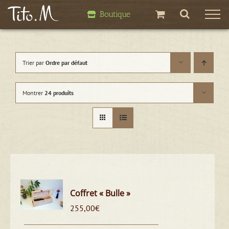
Passer
Boutique
au
contenu
Trier par
Ordre par défaut
Montrer
24 produits
Coffret « Bulle »
255,00
€