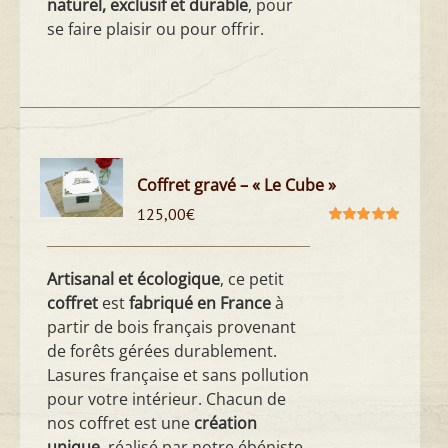
naturel, exclusif et durable
, pour
se faire plaisir ou pour offrir.
Coffret gravé – « Le Cube »
125,00
€
Note
5.00
sur
5
Artisanal et écologique
, ce petit
coffret
est
fabriqué en France
à
partir de bois français provenant
de forêts gérées durablement.
Lasures française et sans pollution
pour votre intérieur. Chacun de
nos coffret est une
création
unique
, réalisé par notre ébéniste