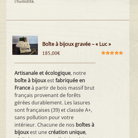
l'humidité.
Boîte à bijoux gravée – « Luc »
185,00
€
Note
5.00
sur
5
Artisanale et écologique
, notre
boîte à bijoux
est
fabriquée en
France
à partir de bois massif brut
français provenant de forêts
gérées durablement. Les lasures
sont françaises (39) et classée A+,
sans pollution pour votre
intérieur. Chacune de nos
boîtes à
bijoux
est une
création unique
,