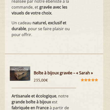
réalisée par notre ébéniste à la
commande, et
gravée avec les
visuels de votre choix
.
Un cadeau
naturel, exclusif et
durable
, pour se faire plaisir ou
pour offrir.
Indisponible
Boîte à bijoux gravée – « Sarah »
235,00
€
Note
5.00
sur
5
Artisanale et écologique
, notre
grande boîte à bijoux
est
fabriquée en France
à partir de