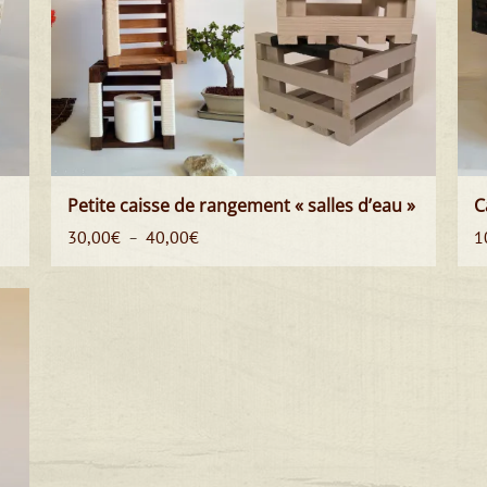
Petite caisse de rangement « salles d’eau »
C
Plage
30,00
€
40,00
€
1
–
de
prix :
30,00€
à
40,00€