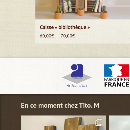
Caisse « bibliothèque »
Plage
60,00
€
70,00
€
–
de
prix :
60,00€
à
70,00€
En ce moment chez Tito. M