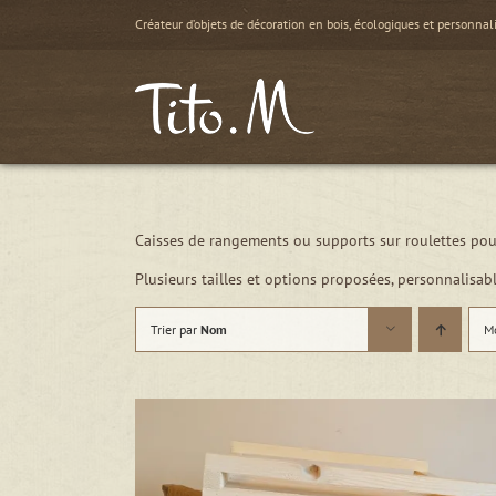
Passer
Créateur d’objets de décoration en bois, écologiques et personnal
au
contenu
Caisses de rangements ou supports sur roulettes pour
Plusieurs tailles et options proposées, personnalisabl
Trier par
Nom
M