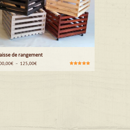
aisse de rangement
Plage
00,00
€
125,00
€
–
de
Note
5.00
sur
5
prix :
100,00€
à
125,00€