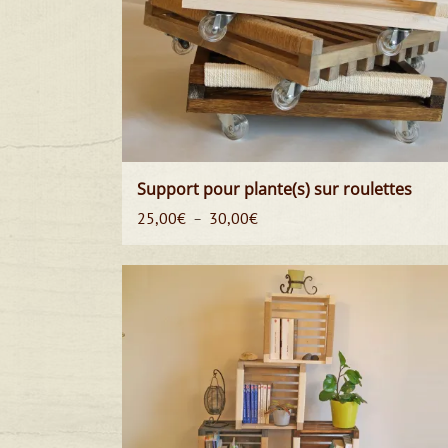
Support pour plante(s) sur roulettes
Plage
25,00
€
30,00
€
–
de
prix :
25,00€
à
30,00€