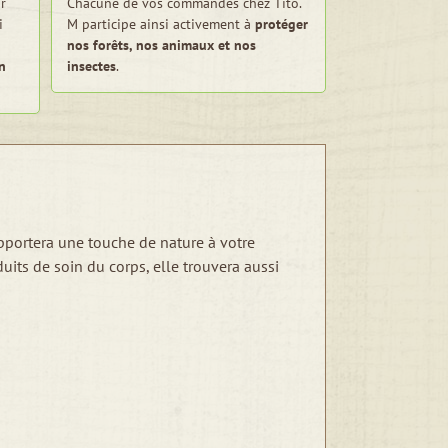
r
Chacune de vos commandes chez Tito.
i
M participe ainsi activement à
protéger
nos forêts, nos animaux et nos
n
insectes
.
apportera une touche de nature à votre
uits de soin du corps, elle trouvera aussi