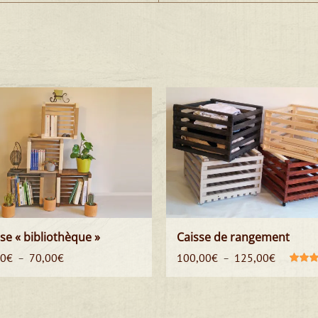
se « bibliothèque »
Caisse de rangement
Plage
Plage
00
€
70,00
€
100,00
€
125,00
€
–
–
de
de
Note
5.
5
prix :
prix :
60,00€
100,00€
à
à