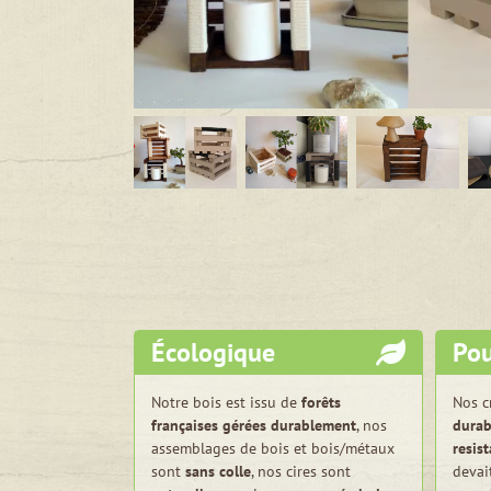
Écologique
Pou
Notre bois est issu de
forêts
Nos c
françaises gérées durablement
, nos
durab
assemblages de bois et bois/métaux
resis
sont
sans colle
, nos cires sont
devai