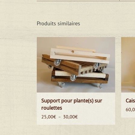
Produits similaires
Support pour plante(s) sur
Cais
roulettes
60,
Plage
25,00
€
30,00
€
–
de
prix :
25,00€