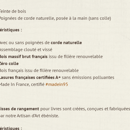
Teinte de bois
Poignées de corde naturelle, posée à la main (sans colle)
éristiques :
Avec ou sans poignées de
corde naturelle
Assemblage clouté et vissé
Bois massif brut français
issu de filière renouvelable
Zéro colle
Bois français issu de filière renouvelable
Lasures françaises certifiées A+
sans émissions polluantes
Made In France, certifié
#madein95
aisses de rangement
pour livres sont créées, conçues et fabriquées
ar notre Artisan d’Art ébéniste.
éristiques :