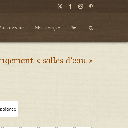
X
Facebook
Instagram
Pinterest
Sur-mesure
Mon compte
angement « salles d’eau »

 poignée
