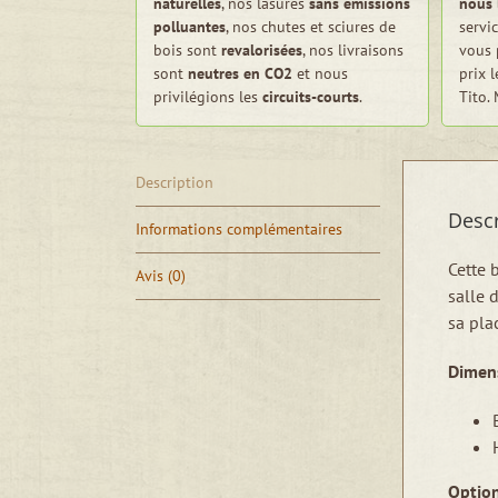
naturelles
, nos lasures
sans émissions
nous 
polluantes
, nos chutes et sciures de
servi
bois sont
revalorisées
, nos livraisons
vous 
sont
neutres en CO2
et nous
prix 
privilégions les
circuits-courts
.
Tito.
Description
Descr
Informations complémentaires
Cette 
Avis (0)
salle 
sa pla
Dimens
Option