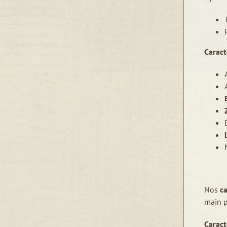
Caract
Nos
c
main p
Caract