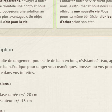
le réparerons
. Envoyez à notre
Contactez notre service client pou
ce clientèle une photo et nous
nous le retourner et nous nous lu
proposerons une solution au
offrirons
une nouvelle vie
. Vous
le plus avantageux. Un objet
pourriez même bénéficier d'
un bo
 M,
c'est pour la vie
.
d'achat
selon son état.
iption
boîte de rangement pour salle de bain en bois, résistante à l’eau, 
de bain. Pratique pour ranger vos cosmétiques, brosses ou vos prod
ce dans vos toilettes.
ions :
Base carrée : +/- 20 cm
Hauteur : +/- 13 cm
s :