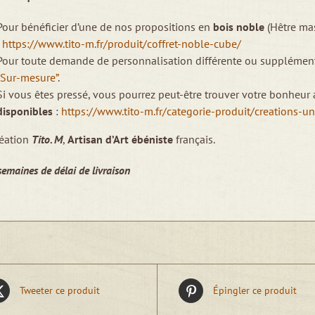
Pour bénéficier d’une de nos propositions en
bois noble
(Hêtre ma
:
https://www.tito-m.fr/produit/coffret-noble-cube/
Pour toute demande de personnalisation différente ou supplémen
“Sur-mesure”
.
Si vous êtes pressé, vous pourrez peut-être trouver votre bonheur
disponibles
:
https://www.tito-m.fr/categorie-produit/creations-u
éation
Tito. M
,
Artisan d’Art ébéniste
français.
semaines de délai de livraison
Tweeter ce produit
Épingler ce produit