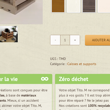
AJOUTER AU
quantité
de
Petite
caisse
UGS :
TMD
de
Catégorie :
Caisses et supports
rangement
"salles
r la vie
Zéro déchet
d'eau"
réations sont conçues pour être
Votre objet Tito. M ne correspond
les
, à base de
matériaux
plus à vos goûts ? Il est trop abi
tants
. Mieux, si un accident
pour être réparé ? Ne le jetez pas 
t abimer votre objet Tito. M,
Nos créations sont
100% recyclab