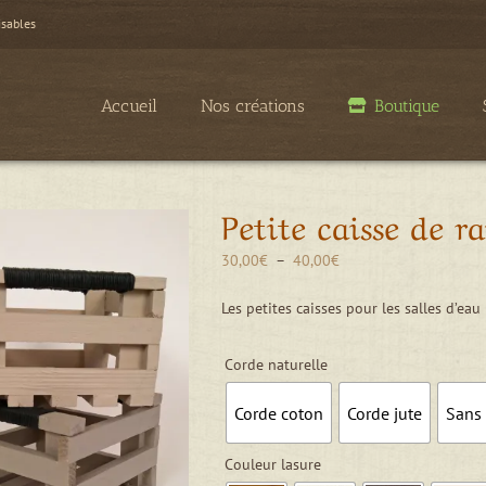
isables
Accueil
Nos créations
Boutique
Petite caisse de r
Plage
30,00
€
–
40,00
€
de
prix :
Les petites caisses pour les salles d’eau
30,00€
à
Corde naturelle
40,00€
Corde coton
Corde jute
Sans
Couleur lasure