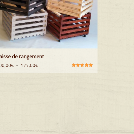
aisse de rangement
Plage
00,00
€
125,00
€
–
de
Note
5.00
sur
5
prix :
100,00€
à
125,00€