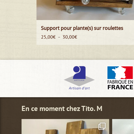
Support pour plante(s) sur roulettes
Plage
25,00
€
30,00
€
–
de
prix :
25,00€
à
30,00€
En ce moment chez Tito. M