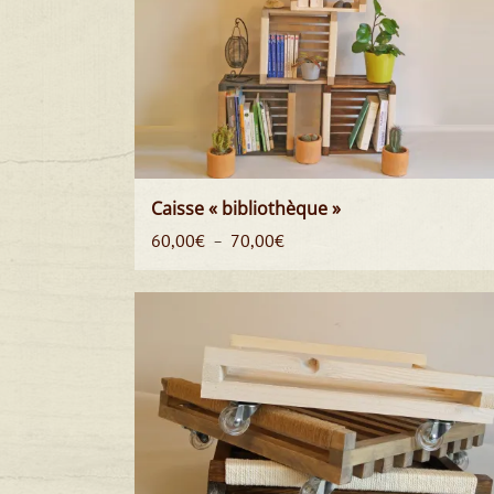
Caisse « bibliothèque »
Plage
60,00
€
70,00
€
–
de
prix :
60,00€
à
70,00€