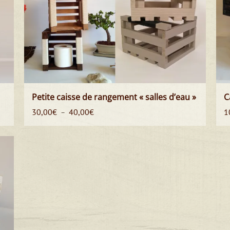
Petite caisse de rangement « salles d’eau »
C
Plage
30,00
€
40,00
€
1
–
de
prix :
30,00€
à
40,00€