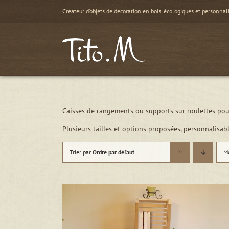
Passer
Créateur d’objets de décoration en bois, écologiques et personnal
au
contenu
Caisses de rangements ou supports sur roulettes pour
Plusieurs tailles et options proposées, personnalisabl
Trier par
Ordre par défaut
M