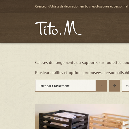
Passer
Créateur d’objets de décoration en bois, écologiques et personnal
au
contenu
Caisses de rangements ou supports sur roulettes pour
Plusieurs tailles et options proposées, personnalisabl
Trier par
Classement
M