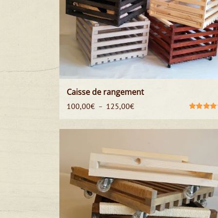
Caisse de rangement
Plage
100,00
€
125,00
€
–
de
Note
5.00
s
5
prix :
100,00€
à
125,00€