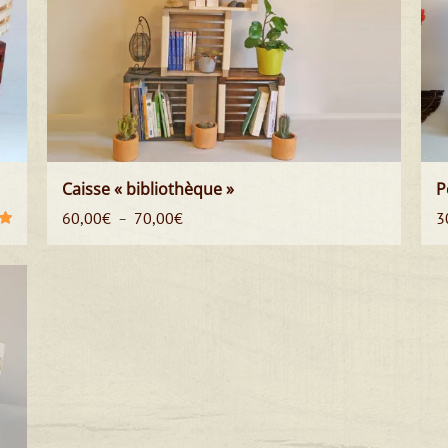
Caisse « bibliothèque »
P
Plage
60,00
€
70,00
€
3
–
de
ur
prix :
60,00€
à
70,00€