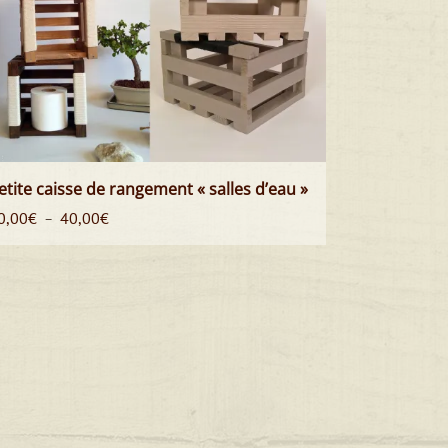
etite caisse de rangement « salles d’eau »
Plage
0,00
€
40,00
€
–
de
prix :
30,00€
à
40,00€