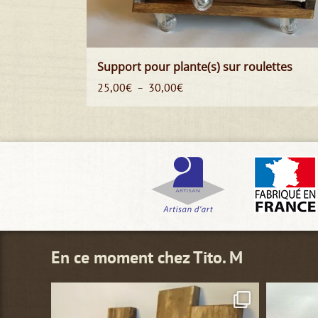
Support pour plante(s) sur roulettes
Plage
25,00
€
30,00
€
–
de
prix :
25,00€
à
30,00€
En ce moment chez Tito. M