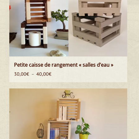
Petite caisse de rangement « salles d’eau »
Plage
30,00
€
40,00
€
–
de
prix :
30,00€
à
40,00€