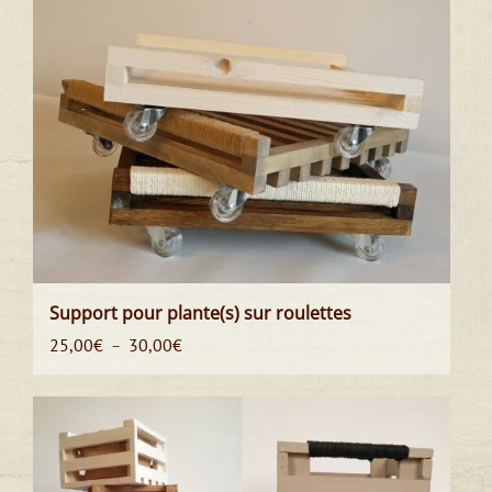
Support pour plante(s) sur roulettes
Plage
25,00
€
30,00
€
–
de
prix :
25,00€
à
30,00€