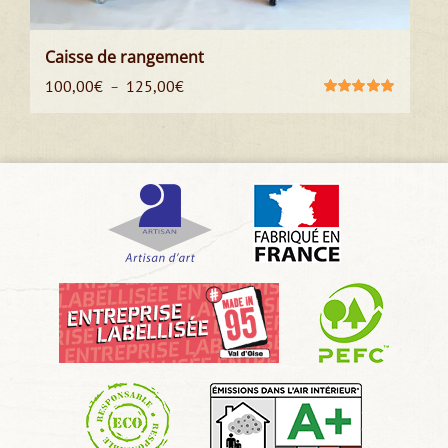
Caisse de rangement
Plage
100,00
€
125,00
€
–
de
Note
5.00
sur
5
prix :
100,00€
à
125,00€