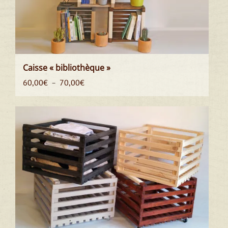
Caisse « bibliothèque »
Plage
60,00
€
70,00
€
–
de
prix :
60,00€
à
70,00€