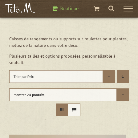
Passer
Boutique
au
contenu
Caisses de rangements ou supports sur roulettes pour plantes,
mettez de la nature dans votre déco.
Plusieurs tailles et options proposées, personnalisable à
souhait.
Trier par
Prix
Montrer
24 produits