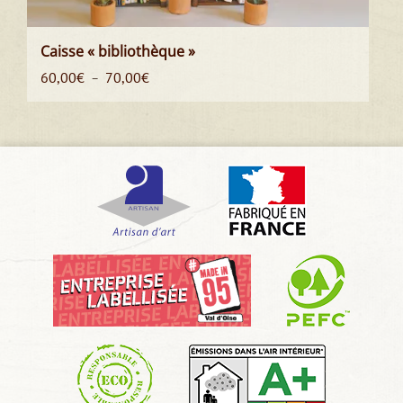
Caisse « bibliothèque »
Plage
60,00
€
70,00
€
–
de
prix :
60,00€
à
70,00€