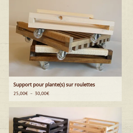
Support pour plante(s) sur roulettes
Plage
25,00
€
30,00
€
–
de
prix :
25,00€
à
30,00€