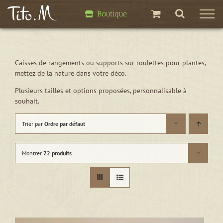
Passer
Boutique
au
contenu
Caisses de rangements ou supports sur roulettes pour plantes,
mettez de la nature dans votre déco.
Plusieurs tailles et options proposées, personnalisable à
souhait.
Trier par
Ordre par défaut
Montrer
72 produits