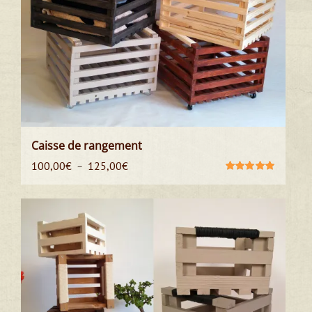
Caisse de rangement
Plage
100,00
€
125,00
€
–
de
Note
5.00
sur
5
prix :
100,00€
à
125,00€