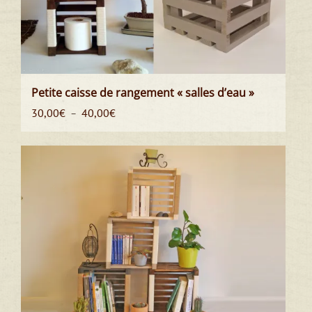
Petite caisse de rangement « salles d’eau »
Plage
30,00
€
40,00
€
–
de
prix :
30,00€
à
40,00€