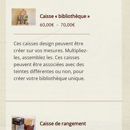
Caisse « bibliothèque »
Plage
60,00
€
70,00
€
–
de
prix :
60,00€
Ces caisses design peuvent être
à
créer sur vos mesures. Multipliez-
70,00€
les, assemblez les. Ces caisses
peuvent être associées avec des
teintes différentes ou non, pour
créer votre bibliothèque unique.
Caisse de rangement