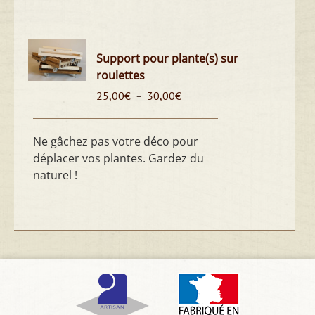
Support pour plante(s) sur
roulettes
Plage
25,00
€
30,00
€
–
de
prix :
25,00€
Ne gâchez pas votre déco pour
à
déplacer vos plantes. Gardez du
30,00€
naturel !