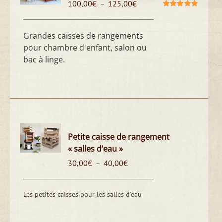
Plage
100,00
€
125,00
€
–
de
Note
5.00
sur
5
prix :
100,00€
Grandes caisses de rangements
à
pour chambre d'enfant, salon ou
125,00€
bac à linge.
Petite caisse de rangement
« salles d’eau »
Plage
30,00
€
40,00
€
–
de
prix :
30,00€
Les petites caisses pour les salles d'eau
à
40,00€