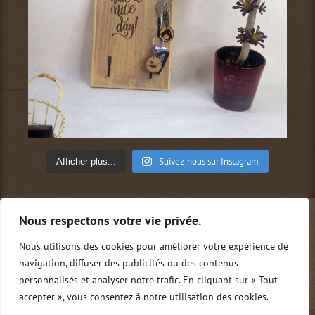
Suivez-nous sur Instagram
Afficher plus...
Nous respectons votre vie privée.
Qui sommes-nous ?
Conditions générales de vente
Mentions légales
Politique de confidentialité
Nous utilisons des cookies pour améliorer votre expérience de
Nous contacter
0
navigation, diffuser des publicités ou des contenus
personnalisés et analyser notre trafic. En cliquant sur « Tout
accepter », vous consentez à notre utilisation des cookies.