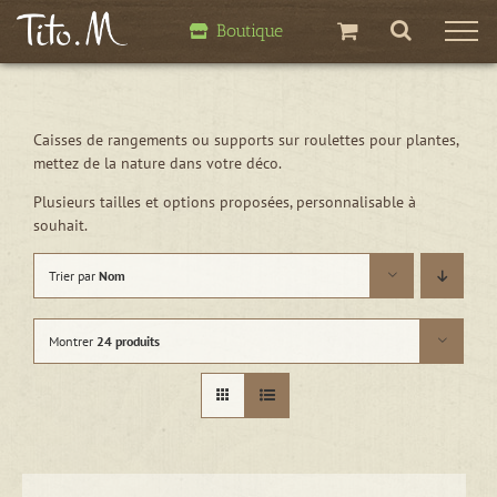
Passer
Boutique
au
contenu
Caisses de rangements ou supports sur roulettes pour plantes,
mettez de la nature dans votre déco.
Plusieurs tailles et options proposées, personnalisable à
souhait.
Trier par
Nom
Montrer
24 produits