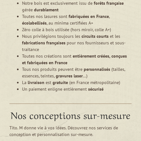
Notre bois est exclusivement issu de
forêts française
gérée
durablement
Toutes nos lasures sont
fabriquées en France
,
écolabellisés
, au minima certifiées A+
Zéro colle à bois utilisée (hors miroir, colle A+)
Nous privilégions toujours les
circuits courts
et les
fabrications françaises
pour nos fournisseurs et sous-
traitance
Toutes nos créations sont
entièrement créées, conçues
et fabriquées en France
Tous nos produits peuvent être
personnalisés
(tailles,
essences, teintes,
gravures laser
…)
La
livraison
est
gratuite
(en France métropolitaine)
Un paiement enligne entièrement
sécurisé
Nos conceptions sur-mesure
Tito. M donne vie à vos idées. Découvrez nos services de
conception et personnalisation sur-mesure.