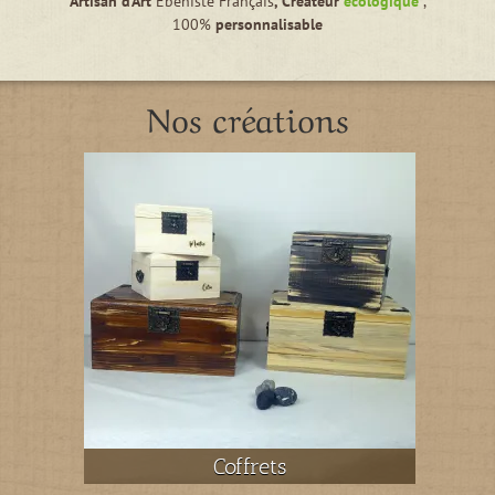
Artisan d’Art
Ebéniste Français
, Créateur
écologique
,
100%
personnalisable
Nos créations
Coffrets