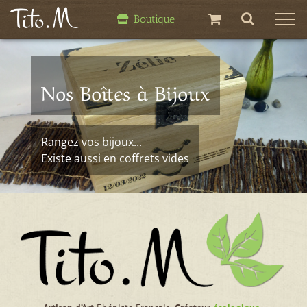
Passer
Boutique
au
contenu
Nos Boîtes à Bijoux
Rangez vos bijoux...
Existe aussi en coffrets vides