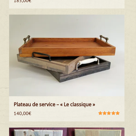
185,00
€
Plateau de service – « Le classique »
140,00
€
Note
5.00
sur
5