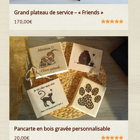
Grand plateau de service – « Friends »
170,00
€
Note
5.00
sur
5
Pancarte en bois gravée personnalisable
20,00
€