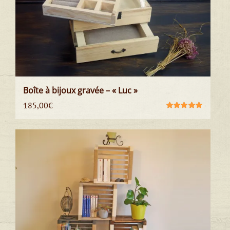
Boîte à bijoux gravée – « Luc »
185,00
€
Note
5.00
sur
5