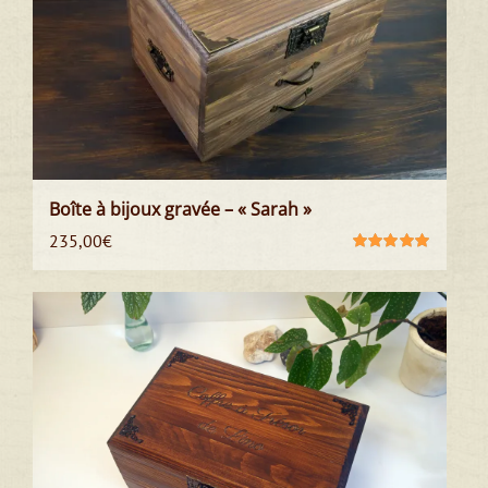
Boîte à bijoux gravée – « Sarah »
235,00
€
Note
5.00
sur
5