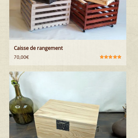
Caisse de rangement
70,00
€
Note
5.00
sur
5