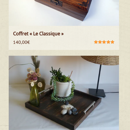
Coffret « Le Classique »
140,00
€
Note
5.00
sur
5