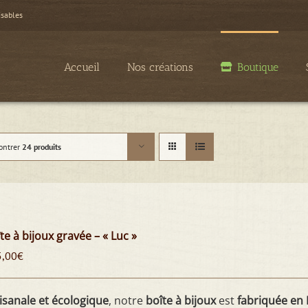
isables
Accueil
Nos créations
Boutique
ontrer
24 produits
te à bijoux gravée – « Luc »
5,00
€
isanale et écologique
, notre
boîte à bijoux
est
fabriquée en 