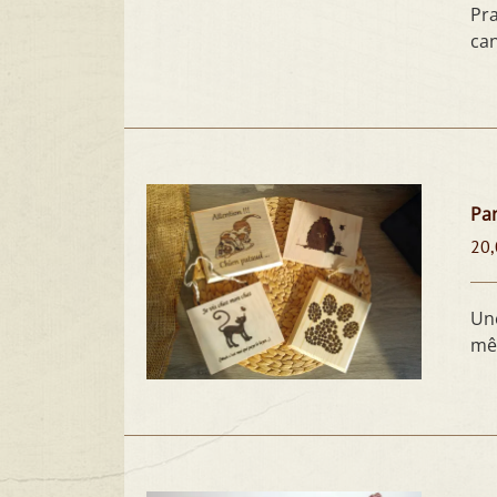
Pra
can
Pan
20,
Une
mê