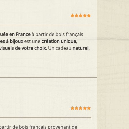
Note
5.00
sur
5
quée en France
à partir de bois français
es à bijoux
est une
création unique
,
visuels de votre choix
. Un cadeau
naturel,
Note
5.00
sur
5
partir de bois français provenant de