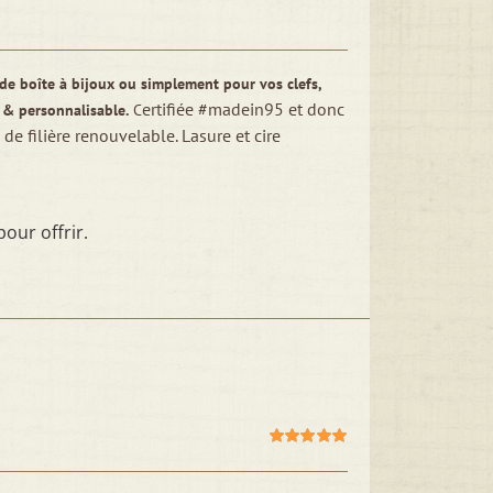
, de boîte à bijoux ou simplement pour vos clefs,
ertifiée #madein95 et donc
 & personnalisable.
C
de filière renouvelable. Lasure et cire
pour offrir.
Note
5.00
sur
5