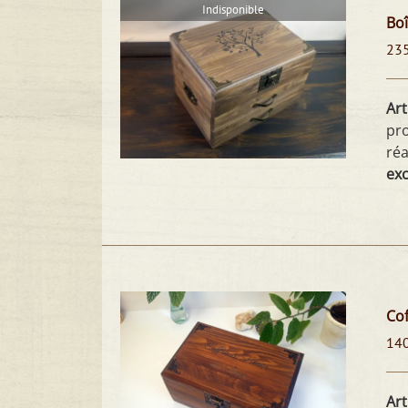
Indisponible
Boî
23
Art
pr
réa
exc
Cof
14
Art