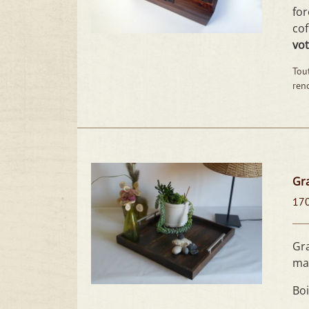
for
cof
vot
Tout
reno
Gra
17
Gra
mai
Boi