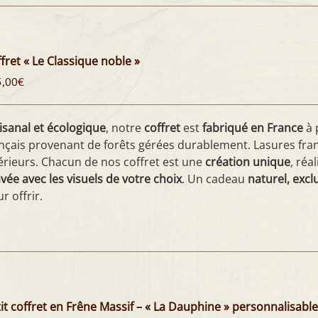
fret « Le Classique noble »
5,00
€
isanal et écologique
, notre
coffret
est
fabriqué en France
à 
nçais provenant de forêts gérées durablement. Lasures fran
érieurs. Chacun de nos coffret est une
création unique
, réa
vée avec les visuels de votre choix
. Un cadeau
naturel, excl
r offrir.
it coffret en Frêne Massif – « La Dauphine » personnalisable