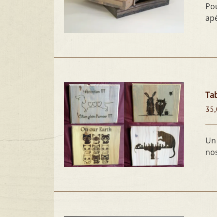
Pou
ap
Tab
35,
Un 
nos