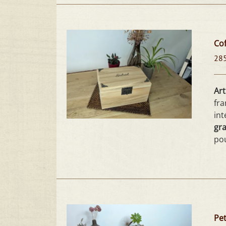
Cof
28
Art
fra
int
gra
pou
Pet