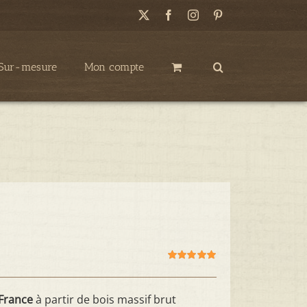
X
Facebook
Instagram
Pinterest
Sur-mesure
Mon compte
Note
5.00
sur
5
France
à partir de bois massif brut