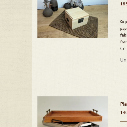
18
Ce p
pap
fab
fra
Ce 
Un
Pla
14