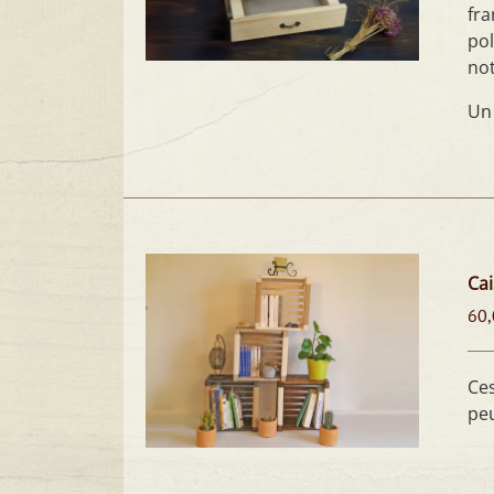
fra
pol
not
Un
Cai
60,
Ces
peu