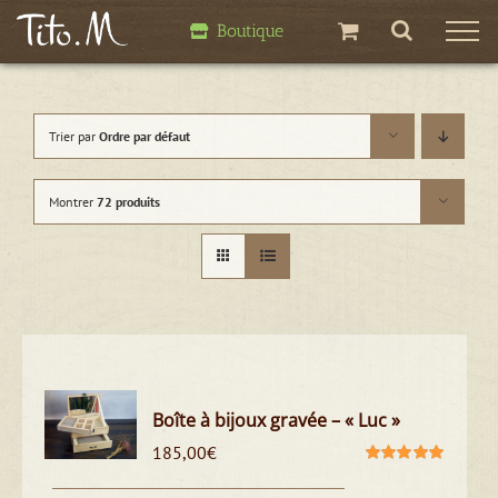
Passer
Boutique
au
contenu
Trier par
Ordre par défaut
Montrer
72 produits
Boîte à bijoux gravée – « Luc »
185,00
€
Note
5.00
sur
5