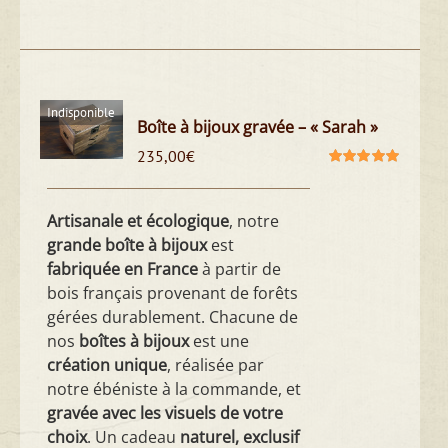
Indisponible
Boîte à bijoux gravée – « Sarah »
235,00
€
Note
5.00
sur
5
Artisanale et écologique
, notre
grande boîte à bijoux
est
fabriquée en France
à partir de
bois français provenant de forêts
gérées durablement. Chacune de
nos
boîtes à bijoux
est une
création unique
, réalisée par
notre ébéniste à la commande, et
gravée avec les visuels de votre
choix
. Un cadeau
naturel, exclusif