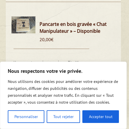
Pancarte en bois gravée « Chat
Manipulateur » – Disponible
20,00
€
Une pancarte gravée proposée par Tito. M, vous
pouvez aussi choisir parmi nos propositions ou
Nous respectons votre vie privée.
créé par vous-même
Nous utilisons des cookies pour améliorer votre expérience de
Un cadeau
naturel, exclusif et durable
, pour se
navigation, diffuser des publicités ou des contenus
faire plaisir ou pour offrir
personnalisés et analyser notre trafic. En cliquant sur « Tout
accepter », vous consentez à notre utilisation des cookies.
Personnaliser
Tout rejeter
Accepter tout