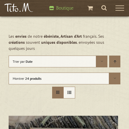
Passer
Boutique
au
contenu
Les
envies
de notre
ébéniste, Artisan d’Art
français. Ses
créations
souvent
uniques disponibles
. envoyées sous
quelques jours
Trier par
Date
Montrer
24 produits