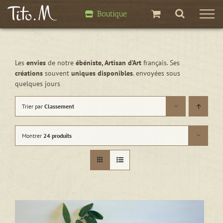
Passer
Boutique
au
contenu
Les
envies
de notre
ébéniste, Artisan d’Art
français. Ses
créations
souvent
uniques disponibles
. envoyées sous
quelques jours
Trier par
Classement
Montrer
24 produits