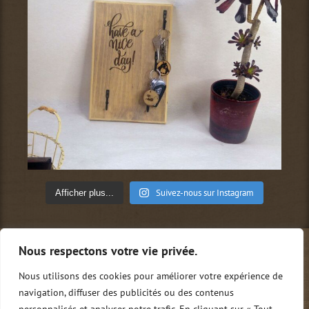
Suivez-nous sur Instagram
Afficher plus...
Nous respectons votre vie privée.
Qui sommes-nous ?
Conditions générales de vente
Mentions légales
Politique de confidentialité
Nous utilisons des cookies pour améliorer votre expérience de
Nous contacter
0
navigation, diffuser des publicités ou des contenus