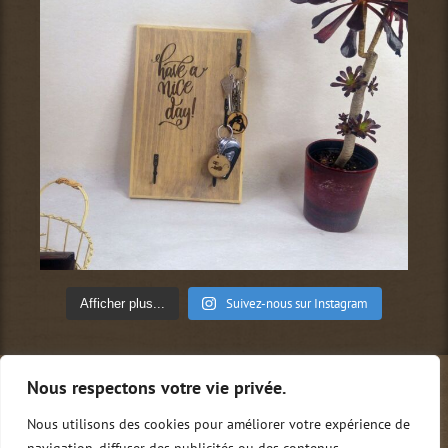
Suivez-nous sur Instagram
Afficher plus...
Nous respectons votre vie privée.
Qui sommes-nous ?
Conditions générales de vente
Mentions légales
Politique de confidentialité
Nous utilisons des cookies pour améliorer votre expérience de
Nous contacter
0