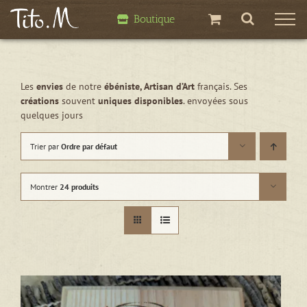
Passer
Boutique
au
contenu
Les
envies
de notre
ébéniste, Artisan d’Art
français. Ses
créations
souvent
uniques disponibles
. envoyées sous
quelques jours
Trier par
Ordre par défaut
Montrer
24 produits